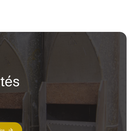
ités
ire