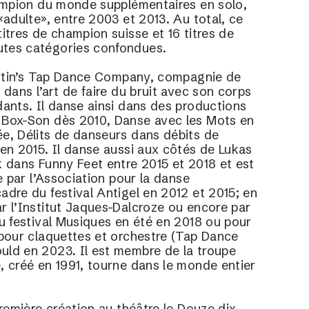
hampion du monde supplémentaires en solo, 
«adulte», entre 2003 et 2013. Au total, ce 
itres de champion suisse et 16 titres de 
tes catégories confondues.
Martin’s Tap Dance Company, compagnie de 
dans l’art de faire du bruit avec son corps 
ants. Il danse ainsi dans des productions 
Box-Son dès 2010, Danse avec les Mots en 
e, Délits de danseurs dans débits de 
en 2015. Il danse aussi aux côtés de Lukas 
 dans Funny Feet entre 2015 et 2018 et est 
e par l’Association pour la danse 
dre du festival Antigel en 2012 et 2015; en 
 l’Institut Jaques-Dalcroze ou encore par 
u festival Musiques en été en 2018 ou pour 
pour claquettes et orchestre (Tap Dance 
ld en 2023. Il est membre de la troupe 
 créé en 1991, tourne dans le monde entier 
première création au théâtre le Douze dix-