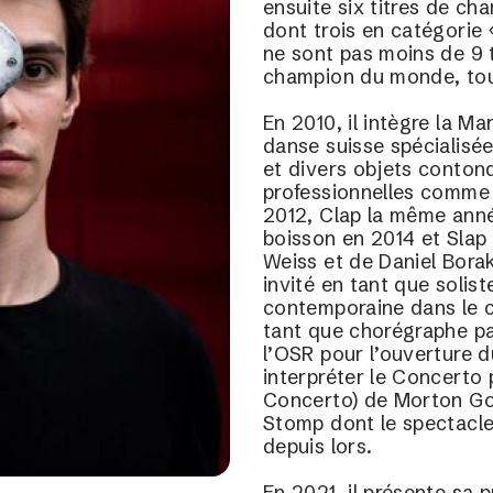
ensuite six titres de c
dont trois en catégorie 
ne sont pas moins de 9 t
champion du monde, tou
En 2010, il intègre la 
danse suisse spécialisée 
et divers objets contond
professionnelles comme 
2012, Clap la même anné
boisson en 2014 et Slap 
Weiss et de Daniel Borak
invité en tant que solist
contemporaine dans le ca
tant que chorégraphe par
l’OSR pour l’ouverture d
interpréter le Concerto 
Concerto) de Morton Gou
Stomp dont le spectacle,
depuis lors.
En 2021, il présente sa 