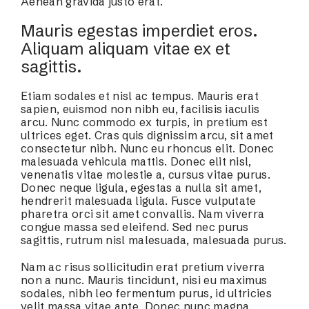
Aenean gravida justo erat.
Mauris egestas imperdiet eros.
Aliquam aliquam vitae ex et
sagittis.
Etiam sodales et nisl ac tempus. Mauris erat
sapien, euismod non nibh eu, facilisis iaculis
arcu. Nunc commodo ex turpis, in pretium est
ultrices eget. Cras quis dignissim arcu, sit amet
consectetur nibh. Nunc eu rhoncus elit. Donec
malesuada vehicula mattis. Donec elit nisl,
venenatis vitae molestie a, cursus vitae purus.
Donec neque ligula, egestas a nulla sit amet,
hendrerit malesuada ligula. Fusce vulputate
pharetra orci sit amet convallis. Nam viverra
congue massa sed eleifend. Sed nec purus
sagittis, rutrum nisl malesuada, malesuada purus.
Nam ac risus sollicitudin erat pretium viverra
non a nunc. Mauris tincidunt, nisi eu maximus
sodales, nibh leo fermentum purus, id ultricies
velit massa vitae ante. Donec nunc magna,