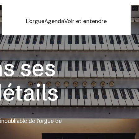
L'orgue
Agenda
Voir et entendre
ns ses
étails
inoubliable de l'orgue de