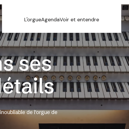
L'orgue
Agenda
Voir et entendre
ns ses
étails
inoubliable de l'orgue de